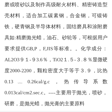
磨或喷砂以及制作高级耐火材料、精密铸造型
壳材料，适合加工碳素钢，合金钢，可锻铸
铁，硬青钢及半导体材料，固结磨具和涂附磨
具如:精磨抛光蜡，油石、砂轮等，可根据用户
要求提供GB,P，F,JIS等标准。。化学成分：
AL2O3９１-９3.6％，TiO2１.５-３.８％显微硬
度2000-2200，颗粒密度大于等于３.９，比热
0.13﹏0.26cal/g.c，热传导系数
0.013cal/cm2.sec.c。----主要用于抛光，喷砂，
研磨，是抛光蜡，抛光膏的主要原料