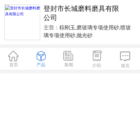
登封市长城磨料磨具有限
公司
主营：
棕刚玉,磨玻璃专项使用砂,喷玻
璃专项使用砂,抛光砂





首页
产品
新闻
介绍
留言