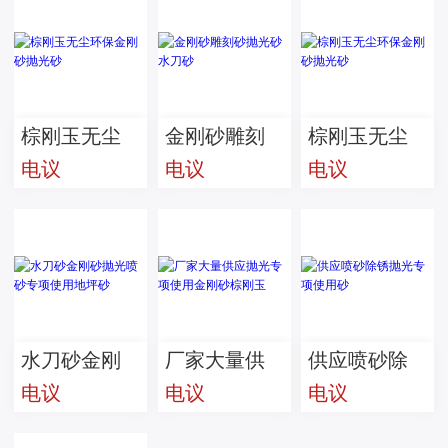
棕刚玉无尘
金刚砂雕刻
棕刚玉无尘
电议
电议
电议
环保金刚砂
砂抛光砂水
环保金刚砂
抛光砂
刀砂
抛光砂
水刀砂金刚
厂家大量供
供应喷砂除
电议
电议
电议
砂抛光喷砂
应抛光专项
锈抛光专项
专项使用地
使用金刚砂
使用砂