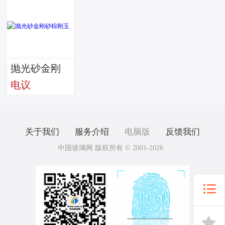
坪砂
棕刚玉
抛光砂金刚
电议
砂棕刚玉
关于我们
服务介绍
电脑版
反馈我们
中国玻璃网 版权所有 © 2001-2026

